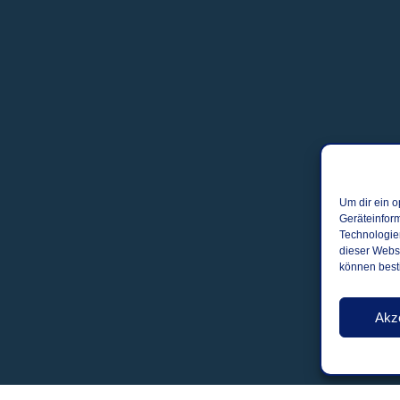
Um dir ein o
Geräteinfor
Technologien
dieser Websi
können best
Akz