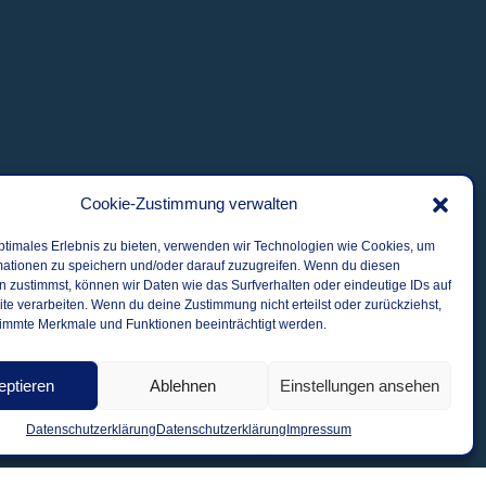
Cookie-Zustimmung verwalten
ptimales Erlebnis zu bieten, verwenden wir Technologien wie Cookies, um
mationen zu speichern und/oder darauf zuzugreifen. Wenn du diesen
 zustimmst, können wir Daten wie das Surfverhalten oder eindeutige IDs auf
te verarbeiten. Wenn du deine Zustimmung nicht erteilst oder zurückziehst,
immte Merkmale und Funktionen beeinträchtigt werden.
eptieren
Ablehnen
Einstellungen ansehen
Datenschutzerklärung
Datenschutzerklärung
Impressum
Leaflet
| Kartendaten ©
OpenStreetMap
Mitwirkende