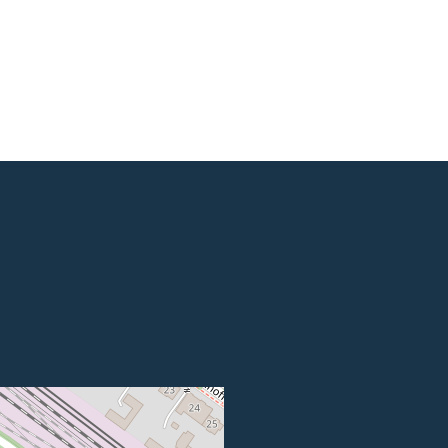
| Kartendaten ©
OpenStreetMap
Mitwirkende