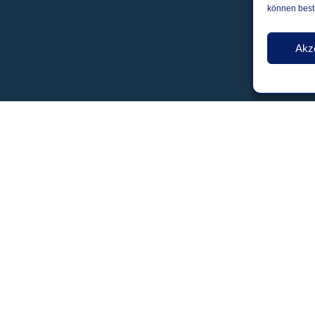
können best
Akz
Standort