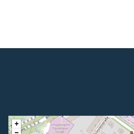
Sicherheit
Planung/Montage/Wartung
Arbeiten bei Hüttinger
Leaflet
+
−