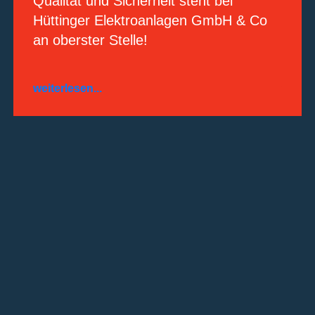
 zu
Qualität und Sicherheit steht bei
Bei d
Hüttinger Elektroanlagen GmbH & Co
Gewer
r
an oberster Stelle!
schlü
weiterlesen...
weiter